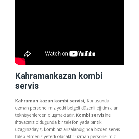
Kahramankazan
kombi
servis
Kahraman kazan
kombi servisi
, Konusunda
uzman personelimiz yetki belgeli düzenli eğitim alan
teknisyenlerden oluşmaktadır.
Kombi servisi
ne
ihtiyacınız olduğunda bir telefon yada bir tık
uzağınızdayız, kombiniz arızalandığında bizden servis
talep etmeniz yeterli olacaktır uzman personelimiz