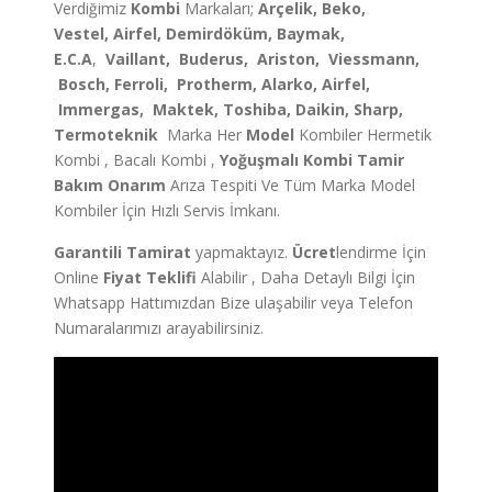
Verdiğimiz
Kombi
Markaları;
Arçelik, Beko,
Vestel, Airfel, Demirdöküm, Baymak,
E.C.A
,
Vaillant, Buderus, Ariston, Viessmann,
Bosch, Ferroli, Protherm, Alarko, Airfel,
Immergas, Maktek, Toshiba, Daikin, Sharp,
Termoteknik
Marka Her
Model
Kombiler Hermetik
Kombi , Bacalı Kombi ,
Yoğuşmalı Kombi Tamir
Bakım Onarım
Arıza Tespiti Ve Tüm Marka Model
Kombiler İçin Hızlı Servis İmkanı.
Garantili Tamirat
yapmaktayız.
Ücret
lendirme İçin
Online
Fiyat Teklifi
Alabilir , Daha Detaylı Bilgi İçin
Whatsapp Hattımızdan Bize ulaşabilir veya Telefon
Numaralarımızı arayabilirsiniz.