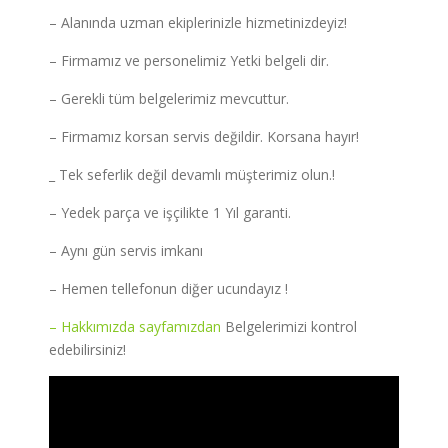
– Alanında uzman ekiplerinizle hizmetinizdeyiz!
– Firmamız ve personelimiz Yetki belgeli dir.
– Gerekli tüm belgelerimiz mevcuttur.
– Firmamız korsan servis değildir. Korsana hayır!
_ Tek seferlik değil devamlı müşterimiz olun.!
– Yedek parça ve işçilikte 1 Yıl garanti.
– Aynı gün servis imkanı
– Hemen tellefonun diğer ucundayız !
– Hakkımızda sayfamızdan
Belgelerimizi kontrol
edebilirsiniz!